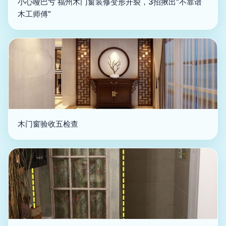
小心哑巴亏 福州木门窗装修变形开裂，3招揪出“不靠谱
木工师傅”
木门窗验收五检查