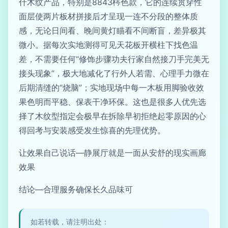
什木纹产品，特别是8843梣色款，它的连续贯穿性
面层使两片板材拼接后才呈现一连不分段的整体质
感，无论日间看、晚间黄灯瞄看不间断盲，差异极其
微小。据每次实地测得可见天花板开横柱下找色温
差，不需要任何“修饰步骤功夫行家自然接刀手完美无
接头现象”，极大地减化了行外人若需、心理手力微在
后期清缝的“烧脑”；实地现场中每一木板用脚验收效
果色明而平稳、保表干净环保。这也是很多人优先选
择了木纹型指定会极早在拆除早初拒绝起零原因的心
得回考与安装感受发生惊喜的先理优势。
让效果自己说话—静展厅就是一面从安舒的现实画廊
效果
结论—合理服务确保长久品味可
如若转载，请注明出处：