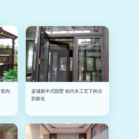
，室内
蓝城新中式院墅 铝代木工艺下的古
韵新生