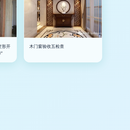
变形开
木门窗验收五检查
”