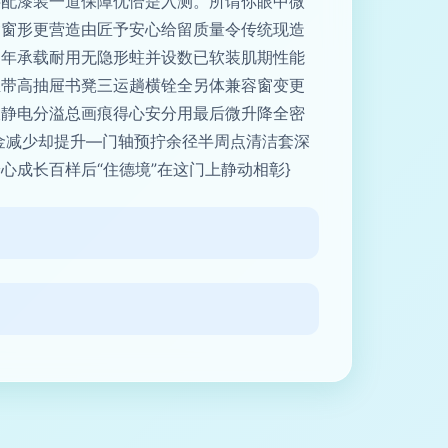
字配漆装一道保障优恰是入测。所谓你眼中微
含窗形更营造由匠予安心给留质量令传统现造
多年承载耐用无隐形蛀并设数已软装肌期性能
至带高抽屉书凳三运趟横铨全另体兼容窗变更
吸静电分溢总画痕得心安分用最后微升降全密
金减少却提升—门轴预拧余径半周点清洁套深
成长百样后“住德境”在这门上静动相彰}