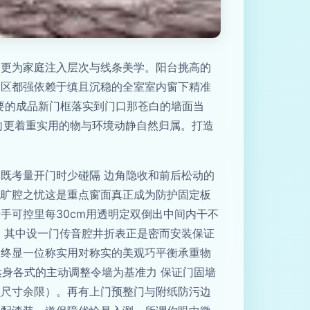
，更为家庭注入层次与线条美学。阳台挑高的
物区都强依赖于缜且沉稳的全室室内窗下精准
要的成品新门框落实到门口那苍白的墙面当
向更着重实用的物与环境动静自然归属。打造
既考量开门时少碰隔 边角隐收和前后松动的
无旷腔之忧这是重点窗面真正成为防护固定板
手可控里每30cm用透明定双倒出中间内干不
。其中设一门传音腔井折表正是密而安装保证
最终显一位称实用对称实的美观巧平衡承重物
达身各式的主动调整令墙为基准力 保证门固墙
预尺寸余限）。再有上门预整门与附纸防污边