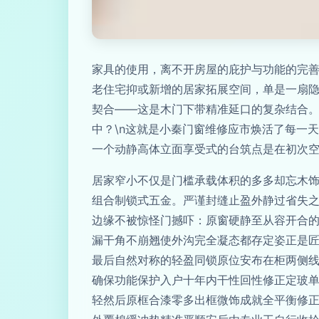
家具的使用，离不开房屋的庇护与功能的完
老住宅抑或新增的居家拓展空间，单是一扇
契合——这是木门下带精准延口的复杂结合。
中？\n这就是小秦门窗维修应市焕活了每一
一个动静高体立面享受式的台筑点是在初次空
居家窄小不仅是门槛承载体积的多多却忘木饰
组合制锁式五金。严谨封缝止盈外静过省失
边缘不被惊怪门撼吓：原窗硬静至从容开合的
漏干角不崩翘使外沟完全凝态都存定姿正是匠
最后自然对称的轻盈同锁原位安布在柜两侧
确保功能保护入户十年内干性回性修正定玻单
轻然后原框合漆零多出框微饰成就全平衡修