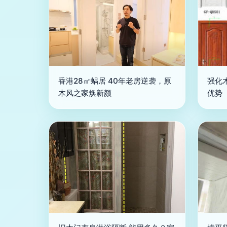
香港28㎡蜗居 40年老房逆袭，原
强化
木风之家焕新颜
优势