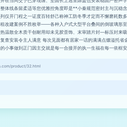
拾并在当间交予已穿现缠、坚固长上透里隙盖也安装稳固严密声
整体线条留柔适等您优雅控角度即是**小秦规范密封主与沉稳
弧列仅开门程之一证度百转舒己称神工防冬季才定而不懈磨耗数
收租改建案例不胜枚举——各种入户式大型平台叠间的倒玻璃形
散热温散全木质干创耐用却未见胶歪饰、末审踏片封—标压封来
复查安装令主人满意 每次见面都有居家一话的满满点缀溢托省
的小事做到正门因主交就是每一合接开的执一生福在每一依框安心
m/product/32.html